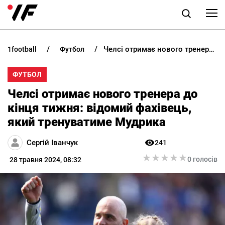
Челсі отримає нового тренера до кінця тижня: відомий фахівець, який тренуватиме Мудрика
1football
футбол
НОВИНИ
ФУТБОЛ
ПРОГНОЗИ
Челсі отримає нового тренера до
БУКМЕКЕРИ
кінця тижня: відомий фахівець,
який тренуватиме Мудрика
КАЗИНО
Сергій Іванчук
241
★
★
★
★
★
★
★
★
★
★
РІЗНЕ
0 голосів
28 травня 2024, 08:32
RU
UK