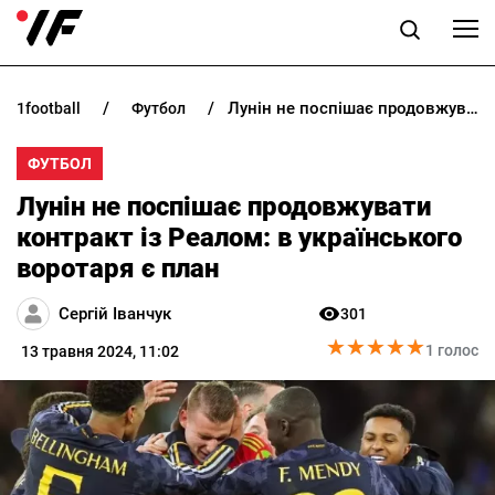
Лунін не поспішає продовжувати контракт із Реалом: в українського воротаря є план
1football
футбол
НОВИНИ
ФУТБОЛ
ПРОГНОЗИ
Лунін не поспішає продовжувати
БУКМЕКЕРИ
контракт із Реалом: в українського
воротаря є план
КАЗИНО
Сергій Іванчук
301
★
★
★
★
★
★
★
★
★
★
РІЗНЕ
1 голос
13 травня 2024, 11:02
RU
UK