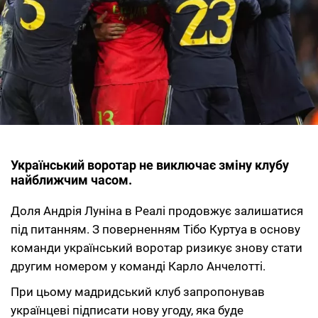
Український воротар не виключає зміну клубу
найближчим часом.
Доля Андрія Луніна в Реалі продовжує залишатися
під питанням. З поверненням Тібо Куртуа в основу
команди український воротар ризикує знову стати
другим номером у команді Карло Анчелотті.
При цьому мадридський клуб запропонував
українцеві підписати нову угоду, яка буде