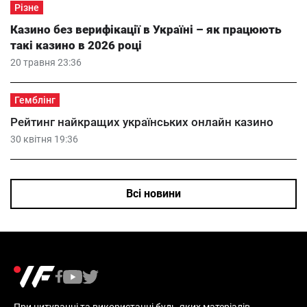
Різне
Казино без верифікації в Україні – як працюють
такі казино в 2026 році
20 травня 23:36
Гемблінг
Рейтинг найкращих українських онлайн казино
30 квітня 19:36
Всі новини
При цитуванні та використанні будь-яких матеріалів