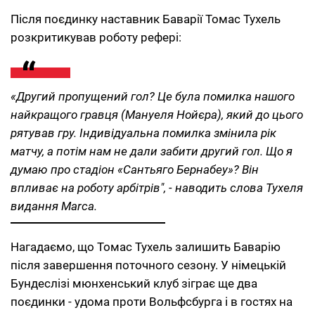
Після поєдинку наставник Баварії Томас Тухель
розкритикував роботу рефері:
«Другий пропущений гол? Це була помилка нашого
найкращого гравця (Мануеля Нойєра), який до цього
рятував гру. Індивідуальна помилка змінила рік
матчу, а потім нам не дали забити другий гол. Що я
думаю про стадіон «Сантьяго Бернабеу»? Він
впливає на роботу арбітрів", - наводить слова Тухеля
видання Marca.
Нагадаємо, що Томас Тухель залишить Баварію
після завершення поточного сезону. У німецькій
Бундеслізі мюнхенський клуб зіграє ще два
поєдинки - удома проти Вольфсбурга і в гостях на