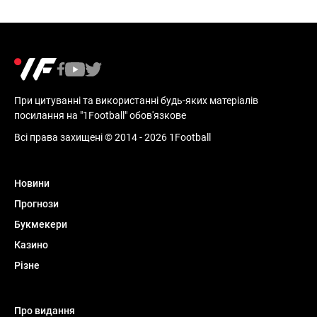
При цитуванні та використанні будь-яких матеріалів
посилання на "1Football" обов'язкове
Всі права захищені © 2014 - 2026 1Football
Новини
Прогнози
Букмекери
Казино
Різне
Про видання