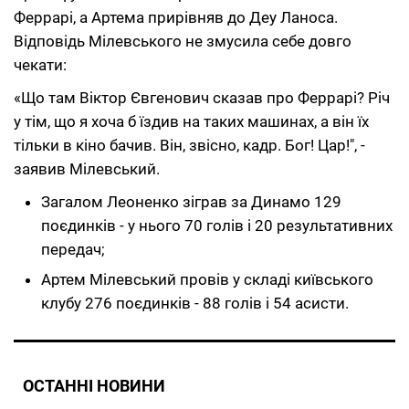
Феррарі, а Артема прирівняв до Деу Ланоса.
Відповідь Мілевського не змусила себе довго
чекати:
«Що там Віктор Євгенович сказав про Феррарі? Річ
у тім, що я хоча б їздив на таких машинах, а він їх
тільки в кіно бачив. Він, звісно, кадр. Бог! Цар!", -
заявив Мілевський.
Загалом Леоненко зіграв за Динамо 129
поєдинків - у нього 70 голів і 20 результативних
передач;
Артем Мілевський провів у складі київського
клубу 276 поєдинків - 88 голів і 54 асисти.
ОСТАННІ НОВИНИ