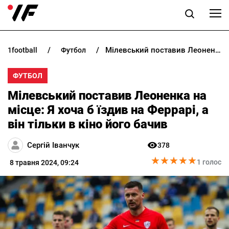
Мілевський поставив Леоненка на місце: Я хоча б їздив на Феррарі, а він тільки в кіно його бачив
1football
футбол
НОВИНИ
ФУТБОЛ
ПРОГНОЗИ
Мілевський поставив Леоненка на
БУКМЕКЕРИ
місце: Я хоча б їздив на Феррарі, а
він тільки в кіно його бачив
КАЗИНО
Сергій Іванчук
378
★
★
★
★
★
★
★
★
★
★
РІЗНЕ
1 голос
8 травня 2024, 09:24
RU
UK