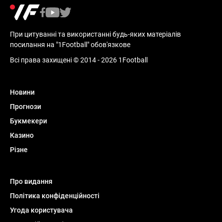
При цитуванні та використанні будь-яких матеріалів
посилання на "1Football" обов'язкове
Всі права захищені © 2014 - 2026 1Football
Новини
Прогнози
Букмекери
Казино
Різне
Про видання
Політика конфіденційності
Угода користувача